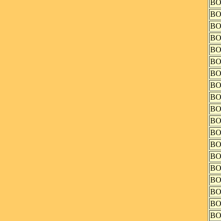
BO
BO
BO
BO
BO
BO
BO
BO
BO
BO
BO
BO
BO
BO
BO
BO
BO
BO
BO