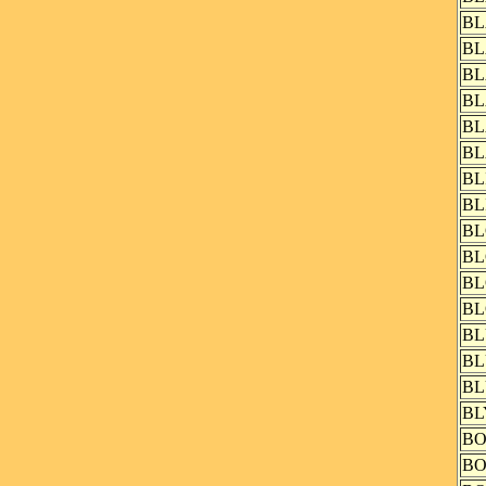
BL
BL
BL
BL
BL
BL
BL
BL
BL
BL
BL
BL
BL
BL
BL
BL
BO
BO