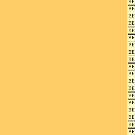
BE
BE
BE
BE
BE
BE
BE
BE
BE
BE
BE
BE
BE
BE
BE
BE
BE
BE
BE