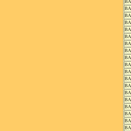
BA
BA
BA
BA
BA
BA
BA
BA
BA
BA
BA
BA
BA
BA
BA
BA
BA
BA
BA