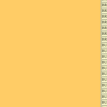
BR
BR
BR
BR
BR
BR
BR
BU
BU
BU
BU
BU
BU
BU
BU
BU
BU
BU