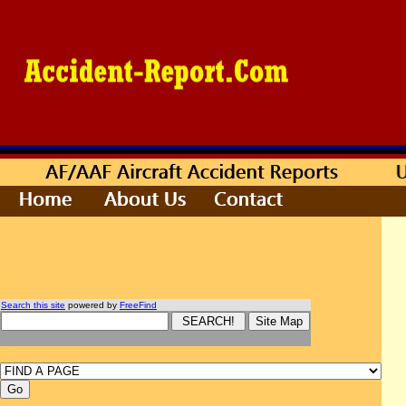
Search this site
powered by
FreeFind