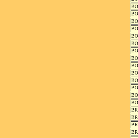
BO
BO
BO
BO
BO
BO
BO
BO
BO
BO
BO
BO
BO
BO
BR
BR
BR
BR