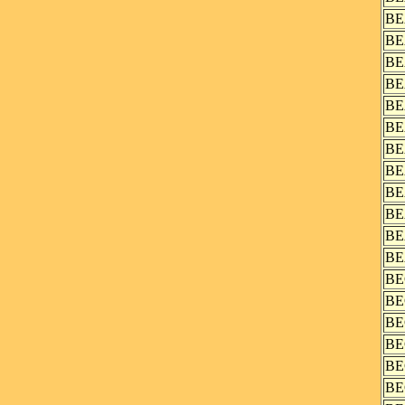
BE
BE
BE
BE
BE
BE
BE
BE
BE
BE
BE
BE
BE
BE
BE
BE
BE
BE