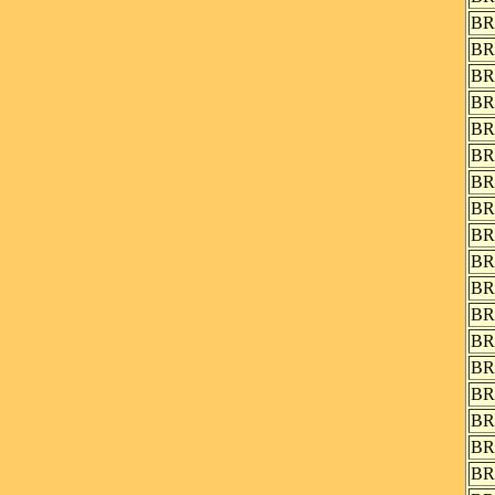
BR
BR
BR
BR
BR
BR
BR
BR
BR
BR
BR
BR
BR
BR
BR
BR
BR
BR