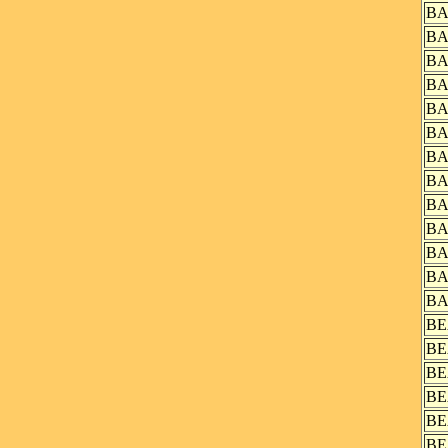
BA
BA
BA
BA
BA
BA
BA
BA
BA
BA
BA
BA
BA
BE
BE
BE
BE
BE
BE