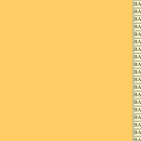
BA
BA
BA
BA
BA
BA
BA
BA
BA
BA
BA
BA
BA
BA
BA
BA
BA
BA
BA