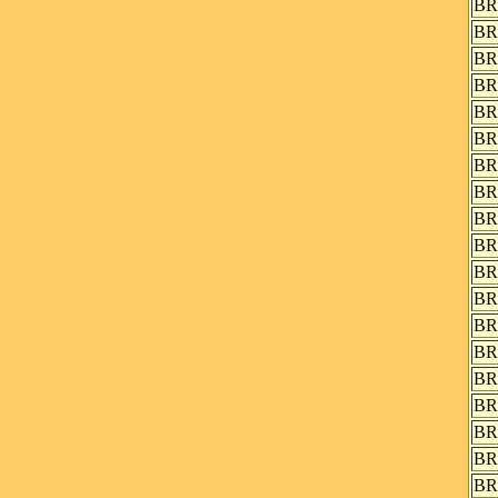
BR
BR
BR
BR
BR
BR
BR
BR
BR
BR
BR
BR
BR
BR
BR
BR
BR
BR
BR